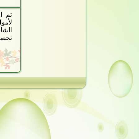
تم ا
لأموا
الشا
تحصيل